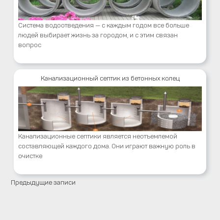
Система водоотведения — с каждым годом все больше
людей выбирает жизнь за городом, и с этим связан
вопрос
Канализационный септик из бетонных колец
Канализационные септики является неотъемлемой
составляющей каждого дома. Они играют важную роль в
очистке
Предыдущие записи
Навигация
по
записям