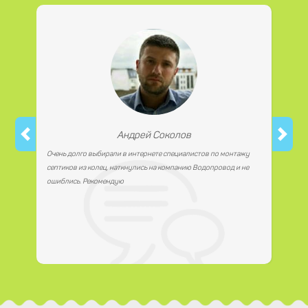
работаем с юридическими лицами.
Андрей Соколов
Очень долго выбирали в интернете специалистов по монтажу
септиков из колец, наткнулись на компанию Водопровод и не
ошиблись. Рекомендую