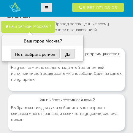
8-987-071-08-08
Skip
Водопровод — монтаж систем водоснабжения, отопления и
Компания Водопровод предлагает качественные услуги по монтажу
Статьи
to
канализация.
систем водоснабжения, канализации и отопления в частных домах в
Статьи от компании Вода Провод посвященные всему
content
Ваш регион: Москва ?
Москве и Московской области
связанному с водоснабжением и канализацией,
Ваш город Москва?
Нет, выбрать регион
Да
Бурение колодцев машиной под кольца: преимущества и
недостатки
На участке можно создать надежный автономный
источник чистой воды разными способами. Один из самых
популярных
Как выбрать септик для дачи?
Выбрать септик для дачи действительно непросто:
слишком много нюансов, и если что-то упустить, система
может