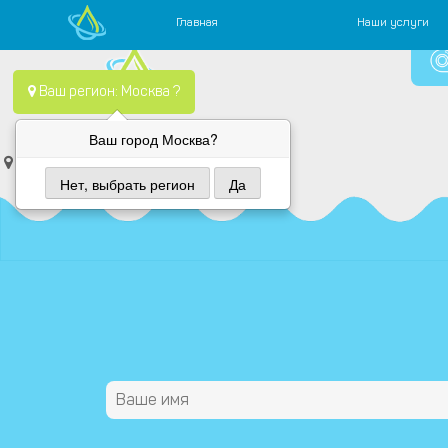
Главная
Наши услуги
Skip
Водопровод — монтаж систем водоснабжения, отопления и
Компания Водопровод предлагает качественные услуги по
to
Ваш регион: Москва ?
content
Вода провод
Ваш город Москва?
г. Москва, Каширское Шоссе, дом
Нет, выбрать регион
Да
5