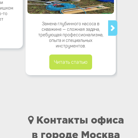
чи
лишком
о-то
ет
Замена глубинного насоса в
В со
скважине — сложная задача,
требующая профессионализма,
к
опыта и специальных
инструментов.
Читать статью
Контакты офиса
в городе Москва