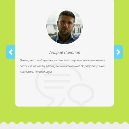
работаем с юридическими лицами.
Андрей Соколов
Очень долго выбирали в интернете специалистов по монтажу
септиков из колец, наткнулись на компанию Водопровод и не
ошиблись. Рекомендую