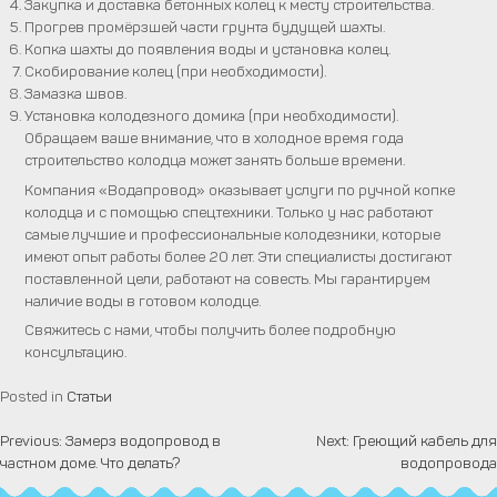
Закупка и доставка бетонных колец к месту строительства.
Прогрев промёрзшей части грунта будущей шахты.
Копка шахты до появления воды и установка колец.
Скобирование колец (при необходимости).
Замазка швов.
Установка колодезного домика (при необходимости).
Обращаем ваше внимание, что в холодное время года
строительство колодца может занять больше времени.
Компания «Водапровод» оказывает услуги по ручной копке
колодца и с помощью спец.техники. Только у нас работают
самые лучшие и профессиональные колодезники, которые
имеют опыт работы более 20 лет. Эти специалисты достигают
поставленной цели, работают на совесть. Мы гарантируем
наличие воды в готовом колодце.
Свяжитесь с нами, чтобы получить более подробную
консультацию.
Posted in
Статьи
Previous:
Замерз водопровод в
Next:
Греющий кабель для
Навигация
частном доме. Что делать?
водопровода
по