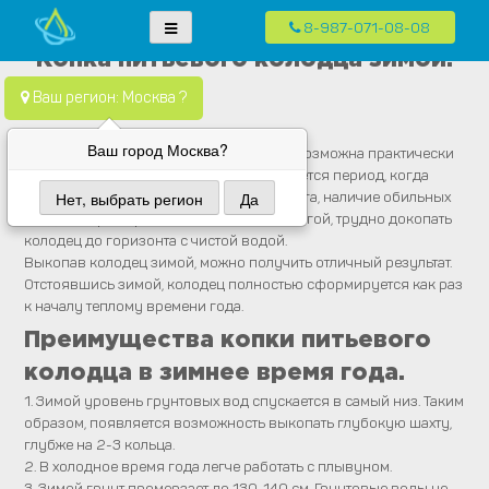
8-987-071-08-08
Skip
Водопровод — монтаж систем водоснабжения, отопления и
Компания Водопровод предлагает качественные услуги по монтажу
Копка питьевого колодца зимой.
to
канализация.
систем водоснабжения, канализации и отопления в частных домах в
content
Ваш регион: Москва ?
Москве и Московской области
Ваш город Москва?
Копка или бурение питьевого колодца
возможна практически
в любое время года. Исключением является период, когда
почва насыщена водой — это таяние снега, наличие обильных
Нет, выбрать регион
Да
осадков. При перенасыщении почвы влагой, трудно докопать
колодец до горизонта с чистой водой.
Выкопав колодец зимой, можно получить отличный результат.
Отстоявшись зимой, колодец полностью сформируется как раз
к началу теплому времени года.
Преимущества копки питьевого
колодца в зимнее время года.
1. Зимой уровень грунтовых вод спускается в самый низ. Таким
образом, появляется возможность выкопать глубокую шахту,
глубже на 2-3 кольца.
2. В холодное время года легче работать с плывуном.
3. Зимой грунт промерзает до 130-140 см. Грунтовые воды не