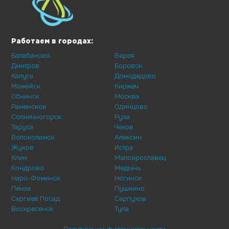
Работаем в городах:
Балабаново
Верея
Дмитров
Боровск
Калуга
Домодедово
Можайск
Киржач
Обнинск
Москва
Раменское
Одинцово
Солнечногорск
Руза
Таруса
Чехов
Волоколамск
Алексин
Жуков
Истра
Клин
Малоярославец
Кондрово
Медынь
Наро-Фоминск
Ногинск
Пенза
Пушкино
Сергиев Посад
Серпухов
Воскресенск
Тула
Политика конфиденциальности