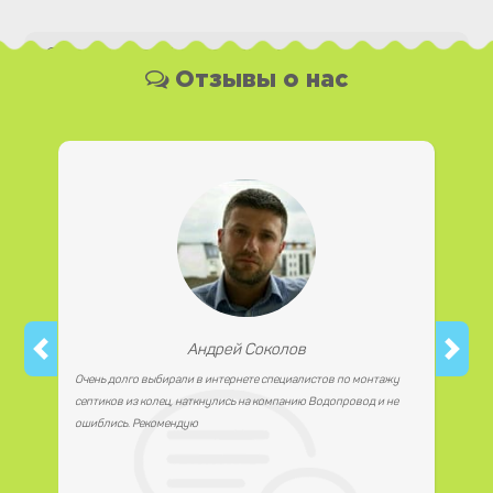
Какая у Вас форма оплаты ?
Отзывы о нас
Вы можете оплатить наши услуги и необходимые
материалы любым удобным для Вас способом, как
наличной, так и безналичной формой платежа. Так же мы
работаем с юридическими лицами.
Андрей Соколов
Очень долго выбирали в интернете специалистов по монтажу
септиков из колец, наткнулись на компанию Водопровод и не
ошиблись. Рекомендую