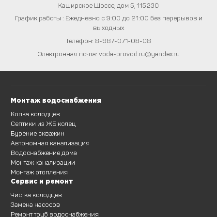
Каширское Шоссе, дом 5
,
115230
График работы : Ежедневно с 9:00 до 21:00 без перерывов и
выходных
Телефон:
8-987-071-08-08
Электронная почта:
voda-provod.ru@yandex.ru
Монтаж водоснабжения
Копка колодцев
Септики из ЖБ колец
Бурение скважин
Автономная канализация
Водоснабжение дома
Монтаж канализации
Монтаж отопления
Сервис и ремонт
Чистка колодцев
Замена насосов
Ремонт труб водоснабжения