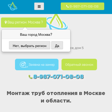
8-987-071-08-08
Skip
Водопровод — монтаж систем водоснабжения, отопления и
Компания Водопровод предлагает качественные услуги по монтажу
to
канализация.
систем водоснабжения, канализации и отопления в частных домах в
content
Ваш регион: Москва ?
Москве и Московской области
Ваш город Москва?
Вода провод
Нет, выбрать регион
Да
Москва, Каширское Шоссе, дом 5
Заявка на замер
Обратный звонок
8-987-071-08-08
Монтаж труб отопления в Москве
и области.