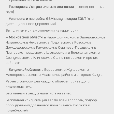
—
Разморозка / отгрев системы отопления
(в холодное время
года).
—
Установка и настройка GSM модуля серии ZONT
(для
дистанциоонного управления).
Выполняем монтаж отопления на территории
—
Московской области
: в Наро-фоминском, в Одинцовском, в
Истринском, в Чеховском, в Подольском, в Рузском, в
Домодедовском, в Раменском, в Сергиево-Посадском, в
Павловско-посадском, в Щелковском, в Волоколамском, в
Серпуховском, в Клинском, в Солнечногорском и прочих
районах;
—
Калужской области
: в Боровском, в Жуковском, в
Малоярославецком, в Медынском районе и в городе Калуга.
Расчет стоимости для каждого объекта производится
индивидуально.
Бесплатный выезд специалиста на замер.
Бесплатная консультация вас по всем вопросам, подбор
оборудования для вашего дома с учетом бюджета и
потребностей.